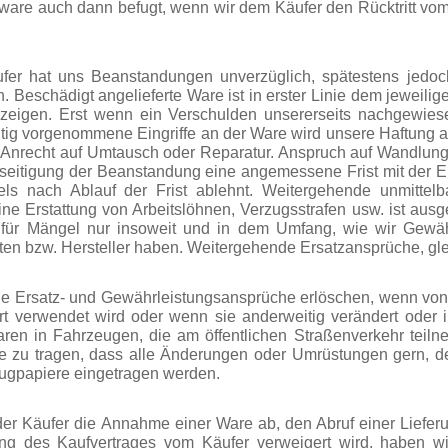
ware auch dann befugt, wenn wir dem Käufer den Rücktritt vom 
fer hat uns Beanstandungen unverzüglich, spätestens jedoch
 Beschädigt angelieferte Ware ist in erster Linie dem jeweilige
uzeigen. Erst wenn ein Verschulden unsererseits nachgewiese
ig vorgenommene Eingriffe an der Ware wird unsere Haftung a
 Anrecht auf Umtausch oder Reparatur. Anspruch auf Wandlung
seitigung der Beanstandung eine angemessene Frist mit der Erk
ls nach Ablauf der Frist ablehnt. Weitergehende unmittelb
 Eine Erstattung von Arbeitslöhnen, Verzugsstrafen usw. ist au
r für Mängel nur insoweit und in dem Umfang, wie wir Gewä
nten bzw. Hersteller haben. Weitergehende Ersatzansprüche, gle
he Ersatz-
und Gewährleistungsansprüche erlöschen, wenn von u
Art verwendet wird oder wenn sie anderweitig verändert oder
ren in Fahrzeugen, die am öffentlichen Straßenverkehr teiln
e zu tragen, dass alle Änderungen oder Umrüstungen gern, d
ugpapiere eingetragen werden.
der Käufer die Annahme einer Ware ab, den Abruf einer Liefe
ung des Kaufvertrages vom Käufer verweigert wird, haben wir