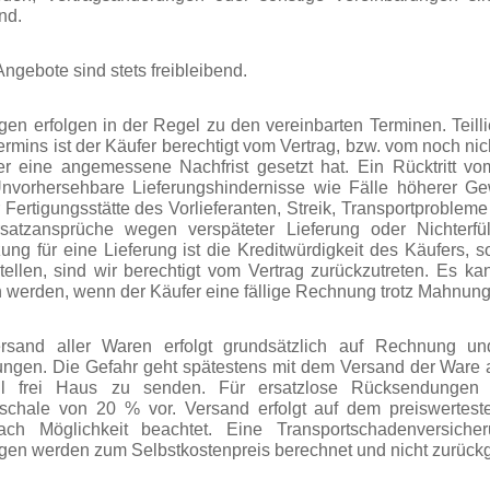
ind.
ngebote sind stets freibleibend.
ngen erfolgen in der Regel zu den vereinbarten Terminen. Teill
ermins ist der Käufer berechtigt vom Vertrag, bzw. vom noch nich
 eine angemessene Nachfrist gesetzt hat. Ein Rücktritt vom
nvorhersehbare Lieferungshindernisse wie Fälle höherer Gew
 Fertigungsstätte des Vorlieferanten, Streik, Transportprobleme
satzansprüche wegen verspäteter Lieferung oder Nichterfü
ung für eine Lieferung ist die Kreditwürdigkeit des Käufers, s
tellen, sind wir berechtigt vom Vertrag zurückzutreten. Es ka
werden, wenn der Käufer eine fällige Rechnung trotz Mahnung 
rsand aller Waren erfolgt grundsätzlich auf Rechnung un
gen. Die Gefahr geht spätestens mit dem Versand der Ware a
l frei Haus zu senden. Für ersatzlose Rücksendungen 
schale von 20 % vor. Versand erfolgt auf dem preiswerte
ch Möglichkeit beachtet. Eine Transportschadenversiche
gen werden zum Selbstkostenpreis berechnet und nicht zurüc