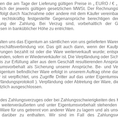
en die am Tage der Lieferung gültigen Preise in „ EURO / € 
ich der jeweils gültigen gesetzlichen MWSt. Der Rechnungsbe
folgt durch Nachnahme oder andere mit dem Käufer vereinbar
t rechtskräftig festgestellte Gegenansprüche berechtigen 
tung der Zahlung. Bei Verzug sind, vorbehaltlich der G
sen in banküblicher Höhe zu entrichten.
alten uns das Eigentum an sämtlichen von uns gelieferten War
eschäftsverbindung vor. Das gilt auch dann, wenn der Kaufp
erungen bezahlt ist oder die Ware weiterverkauft wurde; en
nden, sofern er Wiederverkäufer ist. Die Verpfändung oder Sic
bis zur Erfüllung aller aus dem Geschäft resultierenden Anspr
tumsvorbehalt als Sicherung unserer Ansprüche. Be-
und Ver
gentum befindlicher Ware erfolgt in unserem Auftrag ohne da
 ist verpflichtet, uns Zugriffe Dritter auf das unter Eigentums
fändungsprotokoll ). Verpfändung oder Abtretung der Ware, d
ätzlich ausgeschlossen.
e des Zahlungsverzuges oder bei Zahlungsschwierigkeiten des 
t weiterveräußerten und unter Eigentumsvorbehalt stehenden
 Ware für uns getrennt von anderer Ware zu lagern und als un
g darüber zu enthalten. Wir sind im Fall des Zahlung