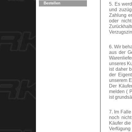
Bestellen
5. Es werd
und zuzügl
Zahlung er
oder nich
Zurückhal
Verzugszin
6. Wir beh
aus der G
Warenlief
unseres Ku
ist daher 
der Eigen
unserem Ei
Der Käufer
melden ( P
ist grunds
7. Im Fall
noch nich
Käufer die
Verfügun