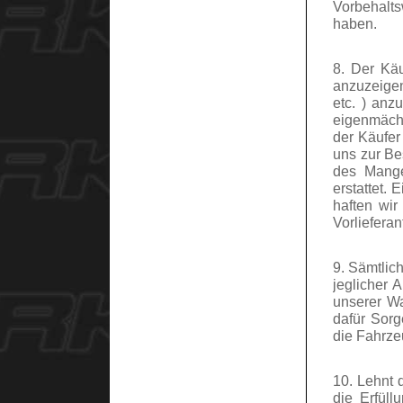
Vorbehalts
haben.
8. Der Käu
anzuzeigen.
etc. ) anz
eigenmächt
der Käufer
uns zur Be
des Mange
erstattet.
haften wi
Vorliefera
9. Sämtlic
jeglicher 
unserer Wa
dafür Sorg
die Fahrze
10. Lehnt 
die Erfüll