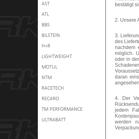
AST
bestätigt s
ATL
2. Unsere A
BBS
BILSTEIN
3. Lieferu
des Liefert
H+R
nachdem er
möglich. U
LIGHTWEIGHT
oder in der
Schadener
MOTUL
Voraussetz
daran eins
NTM
angesehen 
RACETECH
4. Der Ve
RECARO
Rücksendun
TM PERFORMANCE
jedem Fal
Kostenpau
ULTRABATT
werden na
Verpackun