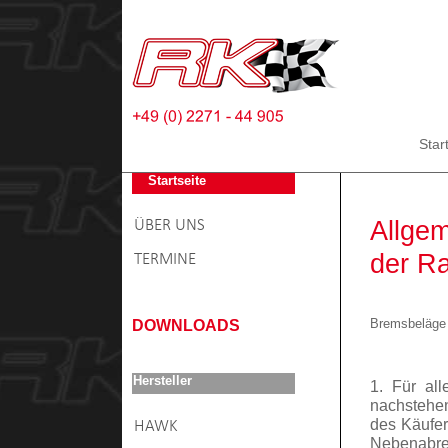
Star
Startseite
Allge
ÜBER UNS
der R
TERMINE
Bremsbeläge
DOWNLOADS
Hersteller
1. Für al
nachstehe
des Käufer
HAWK
Nebenabre